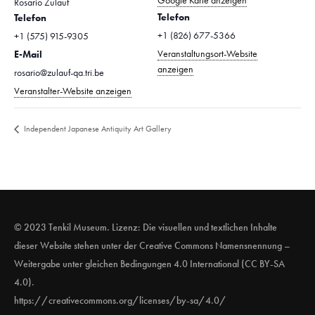
Google Karte anzeigen
Rosario Zulauf
Telefon
Telefon
+1 (826) 677-5366
+1 (575) 915-9305
Veranstaltungsort-Website
E-Mail
anzeigen
rosario@zulauf-qa.tri.be
Veranstalter-Website anzeigen
Independent Japanese Antiquity Art Gallery
© 2023 Tenkil Museum. Lizenz: Die visuellen und textlichen Inhalte
dieser Website stehen unter der Creative Commons Namensnennung –
Weitergabe unter gleichen Bedingungen 4.0 International (CC BY-SA
4.0).
https://creativecommons.org/licenses/by-sa/4.0/